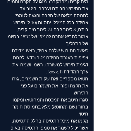
מים קרים (מהמקרר). מזגו על הקרח והמים 
את התירוש הרותח וערבבו היטב עד 
להמסה מלאה של הקרח והגעה לטמפ' 
אחידה בכל המיכל. יחס זה (10 ל' תירוש 
רותח, 8 ליטר קרח ו-2 ליטר מים קרים) 
אמור להביא אתכם לטמפ' של 18°C בסיומו 
של התהליך. 
כאשר התירוש שלכם אחיד, בצעו מדידת 
צפיפות בעזרת ההידרומטר (כדאי לקחת 
דגימת תירוש למשורה). רשמו ושמרו את 
ערך המדידה (1.xxxx). 
חטאו מספריים ואת שקית השמרים, גזרו 
את הקצה ופזרו את השמרים על פני 
התירוש. 
סגרו היטב את המכסה (המחוטא) ומקמו 
בחור נשם (מחוטא) מלא בתמיסת חומר 
חיטוי. 
מקמו את מיכל התסיסה בחלל התסיסה, 
אשר יכול לשמר את טמפ' התסיסה באופן 