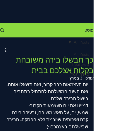
פוסט
All Posts
All Posts
כך תבשלו בירה משובחת
Featured
בקלות אצלכם בבית
סיידר תמד
עודכן:
3 במרץ
יום העצמאות כבר קרוב, ואם תשאלו אותנו- 
זאת השנה המושלמת להתחיל בתחביב 
בישול הבירה שלכם!
דמיינו את יום העצמאות הקרוב: 
שמש, ים, על האש משובח, ובעיקר בירה 
קרה ואיכותית שזורמת ללא הפסקה- הבירה 
שבישלתם בעצמכם :)