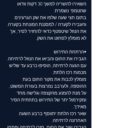
השאירו להשריה למשך 30 דקות וודאו 
שהטמפ' נשמרת. 
בתום חצי שעה שלפו את שק הגרעינים 
והעבירו לקערה / למסננת המונחת בקערה. 
את הנוזל שיטפטף כדאי להחזיר לסיר, אך 
לא מומלץ לסחוט את השק. 
•הרתחת התירוש
הגבירו את החום והביאו את הנוזל לרתיחה. 
עם הגעה לרתיחה, הוסיפו כרבע עד שליש 
מכמות רכז הלתת. 
מומלץ לכבות את מקור החום בעת 
ההוספה, ולערבב נמרצות בעזרת המשוט, 
על מנת להמנע מהקצפה וגלישה מחד 
ומקירמול יתר של התירוש בתחתית הסיר 
מאידך. 
שאר רכז הלתת יתווסף ברבע השעה 
האחרונה לרתיחה. 
הגבירו שוב את החום, חזרו לרתיחה ופתחו 