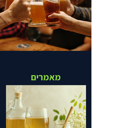
מאמרים