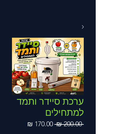
ערכת סיידר ותמד
למתחילים
מחיר
מחיר
 ‏200.00 ‏₪ 
רגיל
מבצע