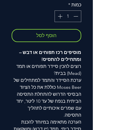
כמות
*
הוסף לסל
מוסיפים רכז תפוחים או דבש –
ומתחילים להתסיס!
רוצים להכין סיידר תפוחים או תמד
(Mead) בבית?
ערכת הסיידר והתמד למתחילים של
Moses Beer כוללת את כל הציוד
הבסיסי הדרוש להתחלת התסיסה
הביתית בנפח של עד 10 ליטר, יחד
עם שמרים איכותיים לתהליך
התסיסה.
הערכה מתאימה במיוחד להכנת
סיידר ביתי, תמד (יין דבש) ומשקאות