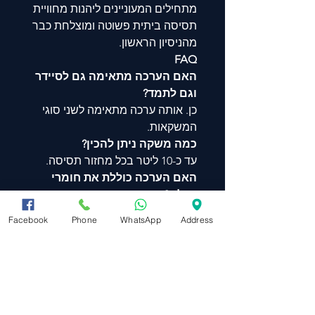
מתחילים המעוניינים ליהנות מחוויית
תסיסה ביתית פשוטה ומוצלחת כבר
מהניסיון הראשון.
FAQ
האם הערכה מתאימה גם לסיידר
וגם לתמד?
כן. אותה ערכה מתאימה לשני סוגי
המשקאות.
כמה משקה ניתן להכין?
עד כ-10 ליטר בכל מחזור תסיסה.
האם הערכה כוללת את חומרי
הגלם?
הערכה כוללת שמרים בלבד. מיץ
Facebook
Phone
WhatsApp
Address
תפוחים (לסיידר) או דבש (לתמד) יש
לרכוש בנפרד.
האם נדרש ניסיון קודם?
לא. הערכה מיועדת במיוחד
למתחילים.