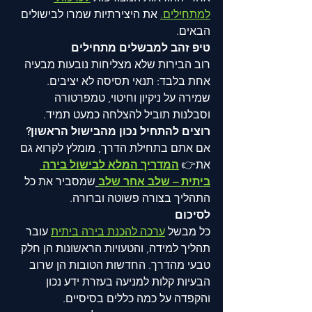
למתחילים.
 את היצירתיות שמרו לבישולים 
הבאים.
טיפ זהב למבשלים מתחילים
רוב הבירות שלא מצליחות נובעות מבעיה 
אחת בלבד: תנאי תסיסה לא יציבים. 
שמירה על ניקיון וחיטוי, טמפרטורה 
וסבלנות תוביל להצלחה כמעט תמיד.
רוצים להתחיל נכון מהבישול הראשון?
אם אתם בתחילת הדרך, מומלץ לקרוא גם 
את👉 
המדריך המלא לבישול בירה 
ביתית – שלב אחר שלב
שמסביר את כל 
התהליך בצורה פשוטה וברורה.
לסיכום
כל מבשל 
ערכה להכנת בירה ביתית
 עובר 
תהליך למידה, והטעויות הראשונות הן חלק 
טבעי מהדרך. החדשות הטובות הן שרוב 
הבעיות קלות למניעה בעזרת ידע נכון 
והקפדה על כמה כללים בסיסיים.