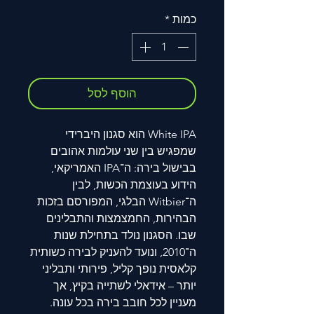
כמות
*
הוסף לסל
White IPA הוא סגנון היברידי
שמפגיש בין שני עולמות אהובים
בבישול בירה: ה־IPA האמריקאי,
הידוע בעוצמת הכשות, לבין
ה־Witbier הבלגי, המפורסם בזכות
הבהירות, החמצמצות והתבלינים
שבו. הסגנון נולד בתחילת שנות
ה־2010, ונועד להעניק לבירה כשותית
קלאסית נופך קליל, פירותי ותבליני
יותר – אידאלי לשתייה בקיץ, אך
מעניין לכל חובב בירה בכל עונה.