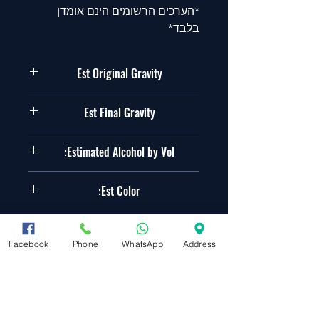
*הערכים הרשומים הינם אומדן
בלבד*
Est Original Gravity
1.063 SG
Est Final Gravity
1.017 SG
Estimated Alcohol by Vol:
6.2%
Est Color:
15.6EBC
Facebook
Phone
WhatsApp
Address
✔ מתאים לערכות בירה ביתית
✔ משלוח מהיר לכל הארץ
✔ מוצר זמין במלאי