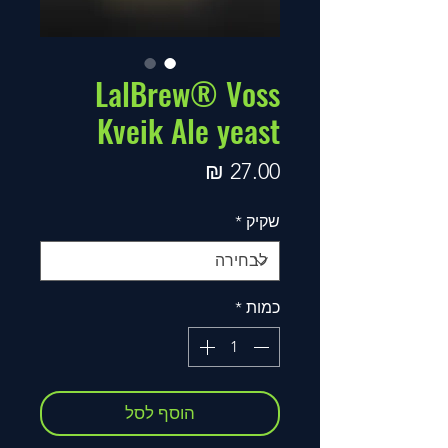
LalBrew® Voss
Kveik Ale yeast
מחיר
שקיק
*
כמות
*
הוסף לסל