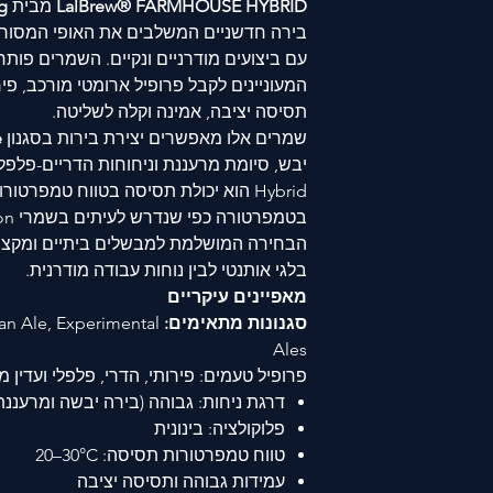
LalBrew® FARMHOUSE HYBRID
מבית
g
עם ביצועים מודרניים ונקיים. השמרים פות
המעוניינים לקבל פרופיל ארומטי מורכב, פי
תסיסה יציבה, אמינה וקלה לשליטה.
שמרים אלו מאפשרים יצירת בירות בסגנון
e
יבש, סיומת מרעננת וניחוחות הדריים-פלפליי
Hybrid הוא יכולת תסיסה בטווח טמפרטו
בטמפרטורה כפי שנדרש לעיתים בשמרי Saison קלאסיים.
הבחירה המושלמת למבשלים ביתיים ומקצועי
בלגי אותנטי לבין נוחות עבודה מודרנית.
מאפיינים עיקריים
סגנונות מתאימים:
an Ale, Experimental
Ales
פרופיל טעמים: פירותי, הדרי, פלפלי ועדין 
דרגת ניחות: גבוהה (בירה יבשה ומרעננת
פלוקולציה: בינונית
טווח טמפרטורות תסיסה: ‎20–30°C
עמידות גבוהה ותסיסה יציבה