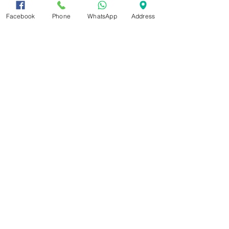
Est Color:
Facebook
Phone
WhatsApp
Address
54.9 EBC
✔ מתאים לערכות בירה ביתית
✔ משלוח מהיר לכל הארץ
✔ מוצר זמין במלאי
מפת אתר
ראשי
תקנון
אודות
חנות
הצהרת נגישות