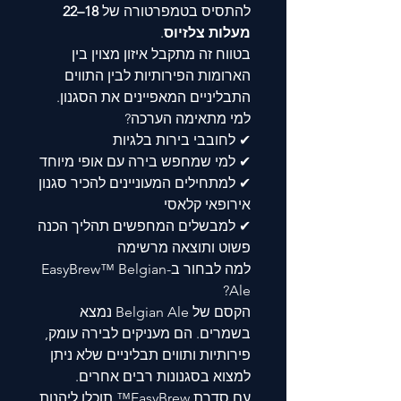
להתסיס בטמפרטורה של
18–22
מעלות צלזיוס
.
בטווח זה מתקבל איזון מצוין בין
הארומות הפירותיות לבין התווים
התבליניים המאפיינים את הסגנון.
למי מתאימה הערכה?
✔ לחובבי בירות בלגיות
✔ למי שמחפש בירה עם אופי מיוחד
✔ למתחילים המעוניינים להכיר סגנון
אירופאי קלאסי
✔ למבשלים המחפשים תהליך הכנה
פשוט ותוצאה מרשימה
למה לבחור ב-EasyBrew™ Belgian
Ale?
הקסם של Belgian Ale נמצא
בשמרים. הם מעניקים לבירה עומק,
פירותיות ותווים תבליניים שלא ניתן
למצוא בסגנונות רבים אחרים.
עם סדרת EasyBrew™ תוכלו ליהנות