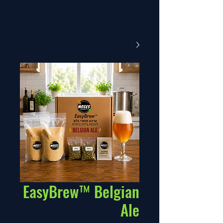
EasyBrew™ Belgian
Ale