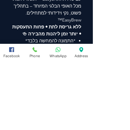
מכל האופי הבלגי המיוחד – בתהליך
פשוט, נקי וידידותי למתחילים.
EasyBrew™
ללא גריסת לתת • פחות התעסקות
• יותר זמן ליהנות מהבירה
🍻
*התמונה להמחשה בלבד*
*הערכים הרשומים הינם אומדן
בלבד*
Facebook
Phone
WhatsApp
Address
Est Original Gravity
1.069SG
Est Final Gravity
1.019 SG
Estimated Alcohol by Vol:
5-6%
Est Color: