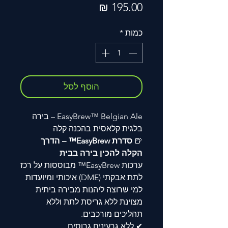
מחיר
כמות
*
הוסף לסל
EasyBrew™ Belgian Ale – בירה
בלגית קלאסית בהכנה קלה
🍺
סדרת EasyBrew™ – הדרך
הקלה להכין בירה בבית
ערכות EasyBrew™ מבוססות על רכז
לתת אבקתי (DME) איכותי ומיועדות
למי שרוצה ליהנות מבירה ביתית
מצוינת ללא גריסת לתת וללא
תהליכים מורכבים.
✔ ללא גרעינים גרוסים