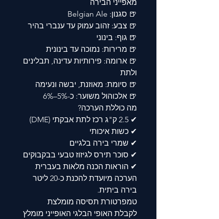
מאפייני הבירה
🍺 סגנון: Belgian Ale
🍺 צבע: זהוב עמוק עד ענברי בהיר
🍺 גוף: בינוני
🍺 מרירות: נמוכה עד בינונית
🍺 ארומה: פירותיות עדינה, תבלינים
ולתת
🍺 סיומת: מאוזנת, יבשה ונעימה
🍺 אלכוהול משוער: כ-5%–6%
מה כוללת הערכה?
✔ 2.5 ק"ג רכז לתת אבקתי (DME)
✔ כשות איכותי
✔ שמרי בירה בלגיים
✔ סוכר תירס לגיזוז טבעי בבקבוקים
✔ הוראות הכנה מלאות בעברית
הערכה מיועדת להכנת כ-20 ליטר
בירה ביתית.
טמפרטורת תסיסה מומלצת
לקבלת האופי הבלגי האופייני מומלץ