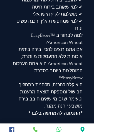
✔ למי שאוהב בירות חיטה
✔ מושלמת לקיץ הישראלי
✔ למי שמחפש תהליך הכנה פשוט
ונוח
למה לבחור ב-EasyBrew™
American Wheat?
אם אתם רוצים להכין בירה ביתית
איכותית ללא התעסקות מיותרת,
American Wheat היא אחת הערכות
המומלצות ביותר בסדרת
EasyBrew™.
היא קלה להכנה, סלחנית בתהליך
הבישול ומספקת תוצאה מרעננת
וטעימה שגם מי שאינו חובב בירה
מושבע ייהנה ממנה.
*התמונה להמחשה בלבד*
Est Original Gravity