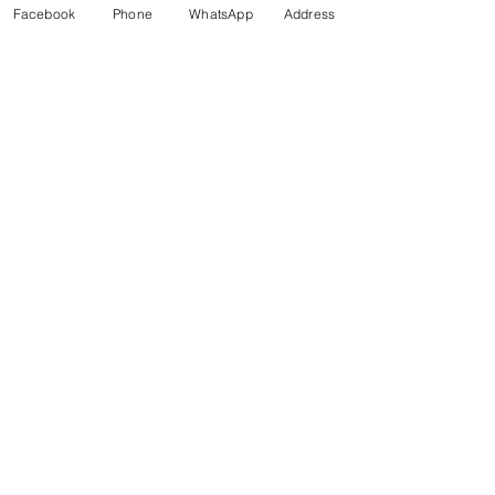
Facebook
Phone
WhatsApp
Address
1050
Est Final Gravity
1012
Estimated Alcohol by Vol:
5 %
Aroma
הדרים
✔ מתאים לערכות בירה ביתית
✔ משלוח מהיר לכל הארץ
✔ מוצר זמין במלאי
מפת אתר