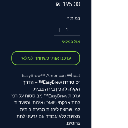
מחיר
כמות
*
אזל במלאי
עדכנו אותי כשחוזר למלאי
EasyBrew™ American Wheat
🍺
סדרת EasyBrew™ – הדרך
הקלה להכין בירה בבית
ערכות EasyBrew™ מבוססות על רכז
לתת אבקתי (DME) איכותי ומיועדות
למי שרוצה ליהנות מבירה ביתית
מצוינת ללא עבודה עם גרעיני לתת
גרוסים.