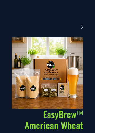
EasyBrew™
American Wheat