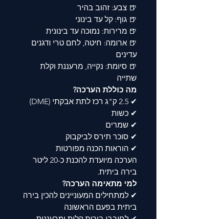
🍺 צבע: זהוב בהיר
🍺 גוף: קל עד בינוני
🍺 מרירות: נמוכה עד בינונית
🍺 ארומה: חיטה, לחם טרי ודגנים
עדינים
🍺 סיומת: נקייה, מרעננת וקלת
שתייה
מה כוללת הערכה?
✔ 2.5 ק"ג רכז לתת אבקתי (DME)
✔ כשות
✔ שמרים
✔ סוכר תירס לביקבוק
✔ הוראות הכנה מפורטות
הערכה מיועדת להכנת כ-20 ליטר
בירה ביתית.
למי מתאימה הערכה?
✔ למתחילים המעוניינים להכין בירה
ביתית בפעם הראשונה
✔ לחובבי בירות קלות ומרעננות