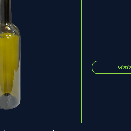
ר
ע
למלאי