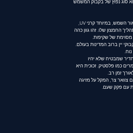
ליין ירוק זית בנפח 750 מ"ל הוא סוג נפוץ של בקבוק המשמש
ור השמש, במיוחד קרני
UV,
ליך החמצון שלו. זהו גוון כהה
 מסוימת של שקיפות
.
קי יין ברוב המדינות בעולם.
נוח
.
חדיר שמבטיח שלא יהיו
מרים כמו פלסטיק. זכוכית היא
אורך זמן רב
.
עם צוואר צר, המקל על מזיגה
ת עם פקק שעם
.