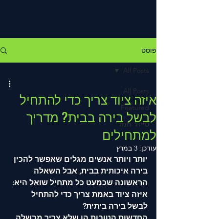
פוסט
All Posts
All Posts
איזה ציוד צריך כדי להתחיל
Featured
לבשל בירה בבית? מדריך
סיידר תמד
למתחילים
עודכן:
3 במרץ
יותר ויותר אנשים מגלים שאפשר להכין 
בירה איכותית בבית, אבל השאלה 
הראשונה שכמעט כל מתחיל שואל היא: 
איזה ציוד באמת צריך כדי להתחיל 
לבשל בירה ביתית?
החדשות הטובות הן שלא צריך מבשלה 