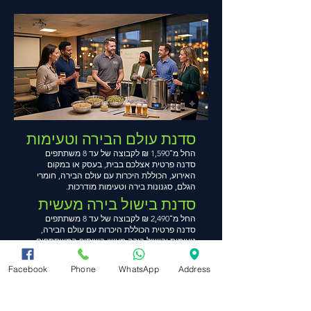
סדנת עולם הבירה וטעימות
החל מ־1,590 ₪ לקבוצה של עד 8 משתתפים
סדנה פרטית אצלכם בבית, בעסק או במקום
האירוע, הכוללת היכרות עם עולם הבירה, חומרי
הגלם, סגנונות בירה וטעימות מודרכות.
סדנת בישול בירה מעשית
החל מ־2,490 ₪ לקבוצה של עד 8 משתתפים
סדנה פרטית הכוללת היכרות עם עולם הבירה,
טעימות ובישול בירה מעשי בשיתוף המשתתפים.
אנחנו מגיעים עם הציוד וחומרי הגלם הדרושים.
המחיר הסופי נקבע בהתאם למספר המשתתפים,
Facebook
Phone
WhatsApp
Address
מיקום הסדנה, משך הפעילות, היקף הטעימות
והתוכן שנבחר. תיתכן תוספת נסיעה בהתאם
למיקום.