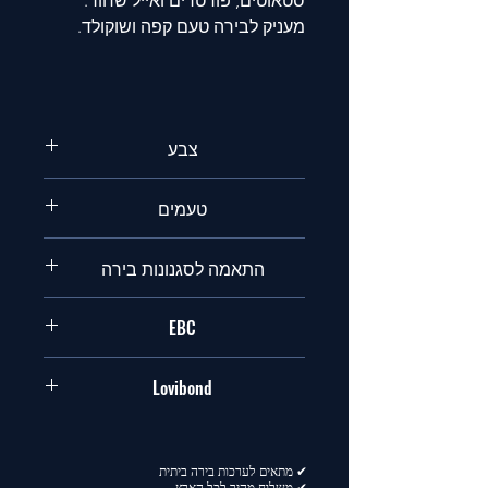
סטאוטים, פורטרים ואייל שחור.
מעניק לבירה טעם קפה ושוקולד.
צבע
שחור
טעמים
קפה , שוקולד,מריר,לחם
התאמה לסגנונות בירה
סטאוט,פורטר
EBC
1000-1300
Lovibond
377.5-490.6
✔ מתאים לערכות בירה ביתית