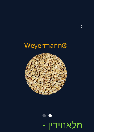
מלאנוידין -