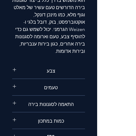
הוא משמש בדרך כלל בייצור סגנונות
בירה הדורשים טעם עשיר של מאלט
וגוף מלא, כמו מינכן דונקל,
אוקטוברפסט, בוק, דובל בלגי ו
-
Weizen
הגרמני. יכול לשמש גם כדי
להוסיף צבע, טעם וארומה לסגנונות
בירה אחרים, כגון בירות ענבריות,
ובירות אדומות
.
צבע
בהיר
טעמים
ביסקוויט,דבש
התאמה לסגנונות בירה
אמבר לאגר,לאגר כהה ,אמבר אייל,רד
כמות במתכון
אייל.
עד 20%