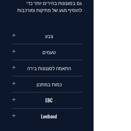
גם בסגנונות בהירים יותר כדי
להוסיף מגע של מתיקות ומורכבות
צבע
כהה
טעמים
קרמל,ביסקוויטי,מאלטי.
התאמה לסגנונות בירה
אמבר אייל,דונקל לאגר,סטאוט,פורטר
כמות במתכון
,בוק
עד 15%
EBC
350-450
Lovibond
132.4-170.1