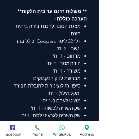
** משלוח חינם עד בית הלקוח**
הערכה כוללת :
מצגת הסבר להכנת בירה ביתית -
חינם
דלי 32 ליטר Coopers כולל ברז
ונשם - 2 יח'
מדחום - 1 יח'
הידרומטר - 1 יח'
משורה - 1 יח'
מברשת לניקוי בקבוקים
סיפון רגיל(צינורית להובלת הבירה
ומקל מילוי)-1 יח'
משוט לערבוב-1 יח'
שק השריה לכשות - 1 יח'
שק השריה לגרעיני לתת- 1 יח'
חומר חיטוי אבקתי-200 גרם
פקקים -חבילה של 100 יח'
Facebook
Phone
WhatsApp
Address
פוקק שולחני איטלקי - 1 יח'