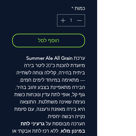
כמות
*
הוסף לסל
ערכת
Summer Ale All Grain
מיועדת להכנת כ־20 ליטר בירה
ביתית בהירה, קלילה ונוחה לשתייה
— מתאימה במיוחד לימים חמים.
הבירה מתאפיינת בצבע זהוב בהיר,
גוף קל, אופי לתת עדין ונוכחות כשות
נעימה שאינה משתלטת. התוצאה
היא בירה מאוזנת ורעננה, עם סיומת
נקייה ויבשה יחסית.
הערכה מבוססת על
גרעיני לתת
במינון מלא
, ללא רכז לתת אבקתי או