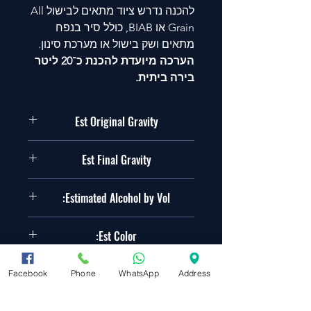
להכנה נדרש ציוד מתאים לבישול All
Grain או BIAB, כולל סיר בנפח
מתאים ושק בישול או מערכת סינון.
הערכה מיועדת להכנת כ־20 ליטר
בירה ביתית.
Est Original Gravity
1.045SG
Est Final Gravity
1.012 SG
Estimated Alcohol by Vol:
4.4 %
Est Color:
8.1 EBC
Facebook
Phone
WhatsApp
Address
✔ מתאים לערכות בירה ביתית
✔ משלוח מהיר לכל הארץ
✔ מוצר זמין במלאי