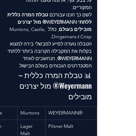
על צבע, גוף, ארומה וטעמי הלתת 
המקוריים.
לשם כך הכנו עבורכם 
טבלת המרה כללית 
ללתתי WEYERMANN® מול יצרנים 
מובילים בעולם
, כולל Muntons, Castle, 
Crisp ו-Dingemans.
הטבלה נועדה לסייע למבשלי בירה למצוא 
בקלות את המקבילה הקרובה ביותר ללתתי 
WEYERMANN®
, הנחשבים לאחד 
הסטנדרטים הגבוהים בעולם הבישול.
📊 טבלת המרה כללית – 
Weyermann® מול יצרנים 
מובילים
e
Muntons
WEYERMANN®
n
Lager 
Pilsner Malt
Malt