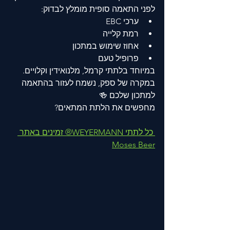
לפני התאמה סופית מומלץ לבדוק:
ערכי EBC
רמת קלייה
אחוז שימוש במתכון
פרופיל טעם
במיוחד בלתתי קרמל, מלנואידין וקלויים.
במקרה של ספק, נשמח לעזור בהתאמה 
למתכון שלכם 🍻
מחפשים את הלתת המתאים?
 כל לתתי WEYERMANN® זמינים באתר 
Moses Beer