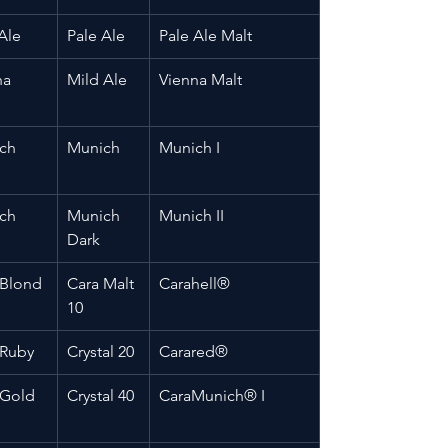
Ale
Pale Ale
Pale Ale Malt
na
Mild Ale
Vienna Malt
ch 
Munich
Munich I
ch
Munich 
Munich II
Dark
 Blond
Cara Malt 
Carahell®
10
 Ruby
Crystal 20
Carared®
 Gold
Crystal 40
CaraMunich® I